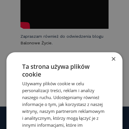
Zapraszam również do odwiedzenia blogu
Balonowe Życie
.
×
Podziel się tym artykułem:
Ta strona używa plików
cookie
F
Li
X
C
a
n
o
Używamy plików cookie w celu
personalizacji treści, reklam i analizy
c
k
p
naszego ruchu. Udostępniamy również
e
e
y
informacje o tym, jak korzystasz z naszej
b
dI
Li
witryny, naszym partnerom reklamowym
i analitycznym, którzy mogą łączyć je z
o
n
n
innymi informacjami, które im