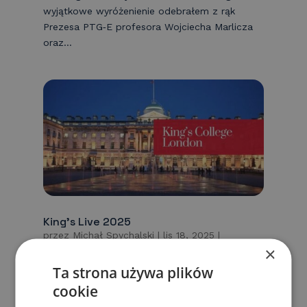
wyjątkowe wyróżenienie odebrałem z rąk
Prezesa PTG‑E profesora Wojciecha Marlicza
oraz...
King’s Live 2025
przez
Michał Spychalski
|
lis 18, 2025
|
×
Aktualności
Ta strona używa plików
To już tradycja. Listopad 2025 to
cookie
obowiązkowy udział w warsztatach