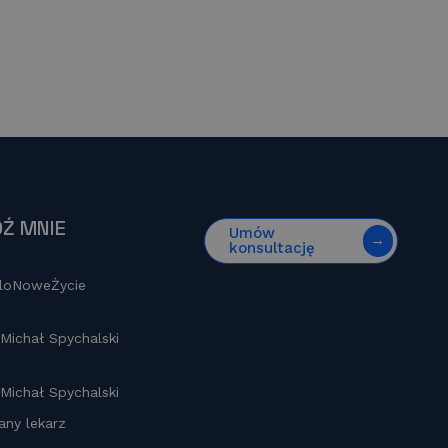
Ź MNIE
Umów
konsultację
loNoweŻycie
 Michał Spychalski
 Michał Spychalski
any lekarz