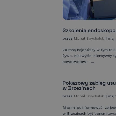
Szkolenia endoskopo
przez
Michał Spychalski
|
maj 
Za mną najdłuższy w tym roku 
żywo. Niezwykle intensywny t
nowotworów —...
Pokazowy zabieg usu
w Brzezinach
przez
Michał Spychalski
|
maj 
Miło mi poinformować, że je
w Brzezinach był transmitowan