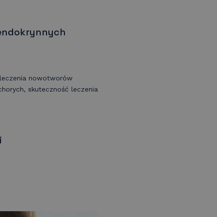
oendokrynnych
i leczenia nowotworów
horych, skuteczność leczenia
i