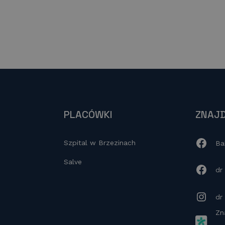
PLACÓWKI
ZNAJD
Szpital w Brzezinach
Ba
Salve
dr
dr
Zn