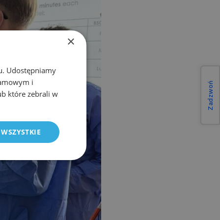
×
chu. Udostępniamy
klamowym i
Zadzwoń
ub które zebrali w
 WSZYSTKIE