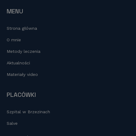
o
k
k
MENU
Strona główna
O mnie
Metody leczenia
Aktualności
Materiały video
PLACÓWKI
Szpital w Brzezinach
Salve