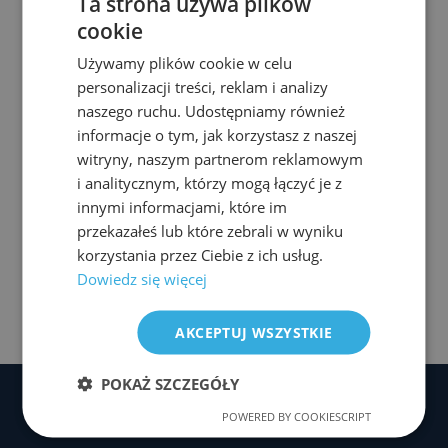
Ta strona używa plików
POEM w Polsce — Andrzejowi Białkowi,
cookie
Michałowi Kamińskiemu, Arturowi Rajterowi,
Krzysztofowi Zinkiewiczowi. Bez Waszej
Używamy plików cookie w celu
pomocy nie byłoby tego wykładu, a przede
personalizacji treści, reklam i analizy
wszystkim nie byłaby możliwa skuteczna
naszego ruchu. Udostępniamy również
pomoc naszym pacjentom z achalazją.
informacje o tym, jak korzystasz z naszej
witryny, naszym partnerom reklamowym
i analitycznym, którzy mogą łączyć je z
innymi informacjami, które im
Podziel się tym artykułem:
przekazałeś lub które zebrali w wyniku
F
Li
X
C
korzystania przez Ciebie z ich usług.
Dowiedz się więcej
a
n
o
c
k
p
AKCEPTUJ WSZYSTKIE
e
e
y
b
dI
Li
POKAŻ SZCZEGÓŁY
o
n
n
POWERED BY COOKIESCRIPT