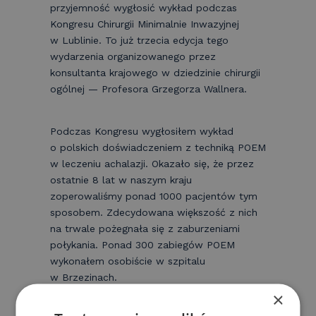
przyjemność wygłosić wykład podczas
Kongresu Chirurgii Minimalnie Inwazyjnej
w Lublinie. To już trzecia edycja tego
wydarzenia organizowanego przez
konsultanta krajowego w dziedzinie chirurgii
ogólnej — Profesora Grzegorza Wallnera.
Podczas Kongresu wygłosiłem wykład
o polskich doświadczeniem z techniką POEM
w leczeniu achalazji. Okazało się, że przez
ostatnie 8 lat w naszym kraju
zoperowaliśmy ponad 1000 pacjentów tym
sposobem. Zdecydowana większość z nich
na trwale pożegnała się z zaburzeniami
połykania. Ponad 300 zabiegów POEM
wykonałem osobiście w szpitalu
w Brzezinach.
×
Bardzo dziękuję pozostałym operatorom