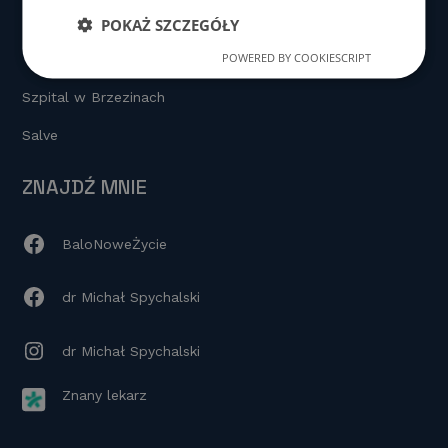
POKAŻ SZCZEGÓŁY
PLACÓWKI
POWERED BY COOKIESCRIPT
Szpital w Brzezinach
Salve
ZNAJDŹ MNIE
BaloNoweŻycie
dr Michał Spychalski
dr Michał Spychalski
Znany lekarz