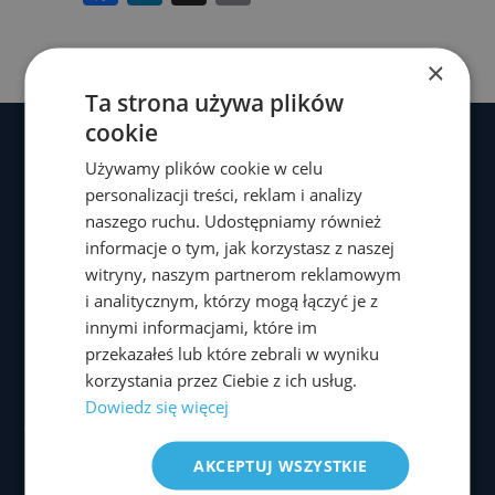
a
n
o
c
k
p
×
e
e
y
Ta strona używa plików
b
dI
Li
cookie
o
n
n
Używamy plików cookie w celu
o
k
personalizacji treści, reklam i analizy
naszego ruchu. Udostępniamy również
k
MENU
informacje o tym, jak korzystasz z naszej
witryny, naszym partnerom reklamowym
i analitycznym, którzy mogą łączyć je z
Strona główna
innymi informacjami, które im
O mnie
przekazałeś lub które zebrali w wyniku
korzystania przez Ciebie z ich usług.
Metody leczenia
Dowiedz się więcej
Aktualności
AKCEPTUJ WSZYSTKIE
Materiały video