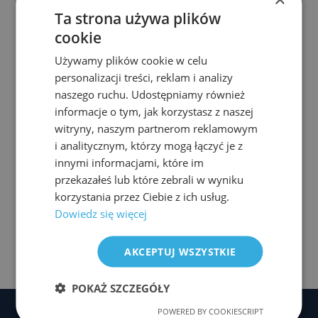
Ta strona używa plików
Z ciekawostek — żubrówka, wiśniówka,
cookie
kaszanka i żurek — zdecydowanie na tak.
Ogórki kiszone — duży problem dla
Używamy plików cookie w celu
japońskiego żołądka 🙂
personalizacji treści, reklam i analizy
naszego ruchu. Udostępniamy również
Relacja z konferencji prasowej w szpitalu
informacje o tym, jak korzystasz z naszej
w Brzezinach:
witryny, naszym partnerom reklamowym
http://tvtoya.pl/news/show/12765
i analitycznym, którzy mogą łączyć je z
innymi informacjami, które im
przekazałeś lub które zebrali w wyniku
Podziel się tym artykułem:
korzystania przez Ciebie z ich usług.
F
Li
X
C
Dowiedz się więcej
a
n
o
AKCEPTUJ WSZYSTKIE
c
k
p
e
e
y
POKAŻ SZCZEGÓŁY
b
dI
Li
POWERED BY COOKIESCRIPT