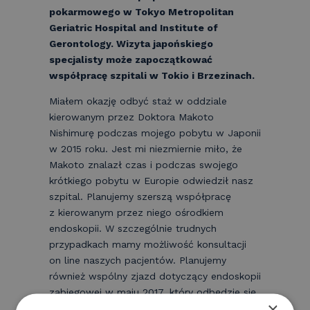
pokarmowego w Tokyo Metropolitan
Geriatric Hospital and Institute of
Gerontology. Wizyta japońskiego
specjalisty może zapoczątkować
współpracę szpitali w Tokio i Brzezinach.
Miałem okazję odbyć staż w oddziale
kierowanym przez Doktora Makoto
Nishimurę podczas mojego pobytu w Japonii
w 2015 roku. Jest mi niezmiernie miło, że
Makoto znalazł czas i podczas swojego
krótkiego pobytu w Europie odwiedził nasz
szpital. Planujemy szerszą współpracę
z kierowanym przez niego ośrodkiem
endoskopii. W szczególnie trudnych
przypadkach mamy możliwość konsultacji
on line naszych pacjentów. Planujemy
również wspólny zjazd dotyczący endoskopii
zabiegowej w maju 2017, który odbędzie się
×
w Łodzi.