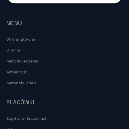
o
n
n
o
k
k
MENU
Strona główna
O mnie
Metody leczenia
Aktualności
Materiały video
PLACÓWKI
Szpital w Brzezinach