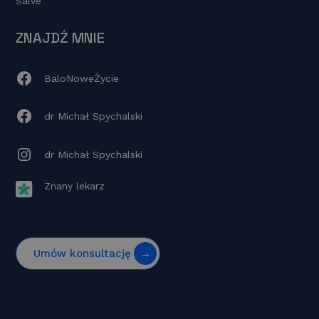
Salve
ZNAJDŹ MNIE
BaloNoweŻycie
dr Michał Spychalski
dr Michał Spychalski
Znany lekarz
Umów konsultację