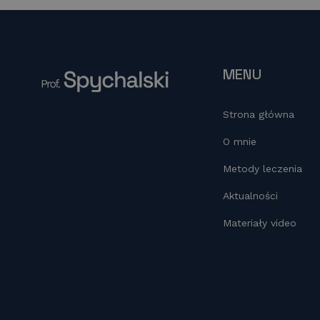
b
dI
Li
o
n
n
o
k
MENU
k
Strona główna
O mnie
Metody leczenia
Aktualności
Materiały video