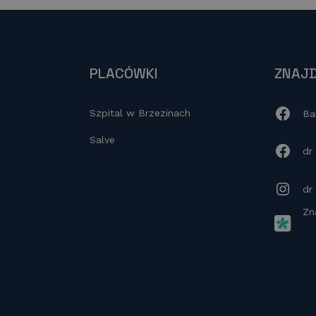
PLACÓWKI
ZNAJD
Szpital w Brzezinach
Ba
Salve
dr
dr
Zn