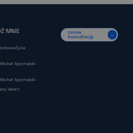
Ź MNIE
Umów
konsultację
loNoweŻycie
 Michał Spychalski
 Michał Spychalski
any lekarz