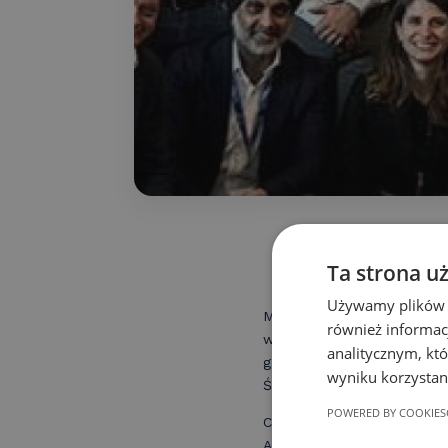
Ta strona u
Używamy plików co
Maj upływa zdecydowanie 
również informac
w Sosnowcu w połowie maj
analitycznym, któ
gastroplastyki — firmy Ap
wyniku korzystani
Świata było niezwykle inte
POWERED BY COOKIES
Cenne uwagi mojego mento
Alqahtani z Arabii Saudyj