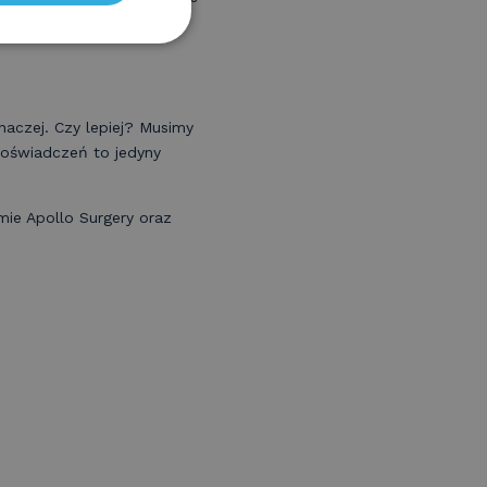
styki, a także sposób
naczej. Czy lepiej? Musimy
oświadczeń to jedyny
rmie Apollo Surgery oraz