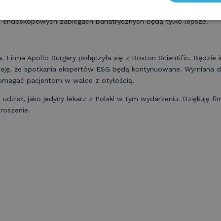
— to wszystko sprawia, że moje operacje endoskopowej gastropla
 endoskopowych zabiegach bariatrycznych będą tylko lepsze.
Firma Apollo Surgery połączyła się z Boston Scientific. Będzie i
ieję, że spotkania ekspertów ESG będą kontynuowane. Wymiana d
omagać pacjentom w walce z otyłością.
udział, jako jedyny lekarz z Polski w tym wydarzeniu. Dziękuję fi
oszenie.