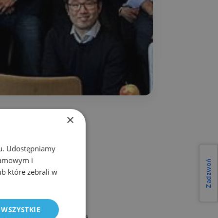
×
chu. Udostępniamy
 szkoleniu z ESD
klamowym i
Zadzwoń
tu do endoskopowej
ub które zebrali w
czeń ekspertów z całego
ie z profesorem Aayedem
 WSZYSTKIE
zeń z moim kolegą z King’s