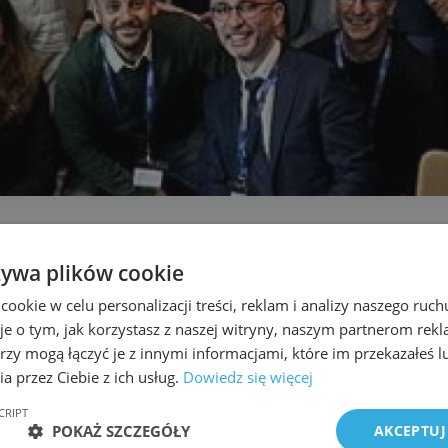
żywa plików cookie
okie w celu personalizacji treści, reklam i analizy naszego ru
pod znakiem podróży zawodowych. Po wykładzie w USA i szybkim
je o tym, jak korzystasz z naszej witryny, naszym partnerom re
a udałem się do Amsterdamu na zaproszenie producenta sprzę
rzy mogą łączyć je z innymi informacjami, które im przekazałeś l
ollo Surgery. Spotkanie to zaprojektowane jako wymiana doświad
a przez Ciebie z ich usług.
Dowiedz się więcej
resujące.
CRIPT
ra i głównego eksperta ESG — dr Manuela Galvao Neto, spotkan
POKAŻ SZCZEGÓŁY
AKCEPTUJ
skiej, który wykonał ponad 2000 zabiegów ESG, wymiana doświadc