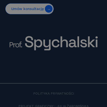
Umów konsultację
POLITYKA PRYWATNOŚCI
PROJEKT GRAFICZNY : JULIA ŻAROMIŃSKA