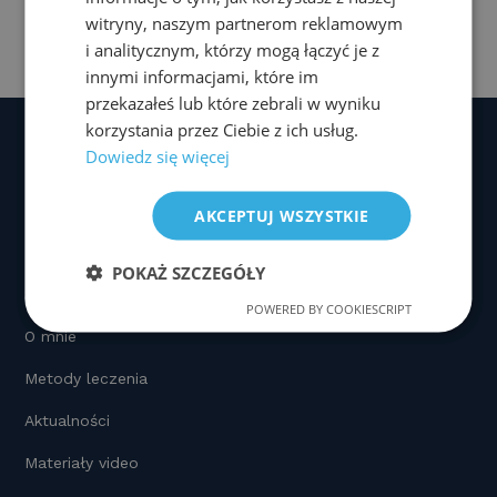
a
n
o
witryny, naszym partnerom reklamowym
c
k
p
i analitycznym, którzy mogą łączyć je z
innymi informacjami, które im
e
e
y
przekazałeś lub które zebrali w wyniku
b
dI
Li
korzystania przez Ciebie z ich usług.
o
n
n
Dowiedz się więcej
o
k
AKCEPTUJ WSZYSTKIE
k
MENU
POKAŻ SZCZEGÓŁY
Strona główna
POWERED BY COOKIESCRIPT
O mnie
Metody leczenia
Aktualności
Materiały video