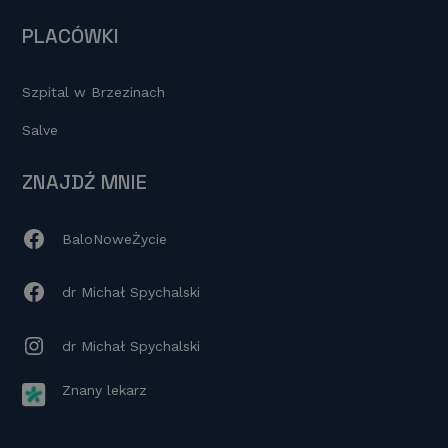
PLACÓWKI
Szpital w Brzezinach
Salve
ZNAJDŹ MNIE
BaloNoweŻycie
dr Michał Spychalski
dr Michał Spychalski
Znany lekarz