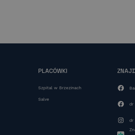
PLACÓWKI
ZNAJD
Szpital w Brzezinach
Ba
Salve
dr
dr
Zn