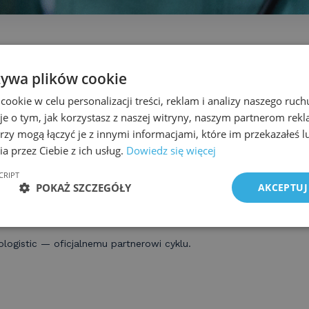
żywa plików cookie
ach Sekcji Chirurgii Endoskopowej, której jestem przewodniczący
więconych roli endoskopii w leczeniu nowotworów przewodu p
okie w celu personalizacji treści, reklam i analizy naszego ru
agielskim z Torunia moderuję każde spotkanie, do którego zap
je o tym, jak korzystasz z naszej witryny, naszym partnerom re
się w leczeniu danej jednostki chorobowej oraz lekarza endoskopist
rzy mogą łączyć je z innymi informacjami, które im przekazałeś l
a przez Ciebie z ich usług.
Dowiedz się więcej
 nami. Rozmawialiśmy o raku przełyku. Fantastyczni eksperci — d
CRIPT
POKAŻ SZCZEGÓŁY
AKCEPTUJ
of. Michał Jankowski z Bydgoszczy przybliżyli nam możliwości ws
zestniczyło ponad 150 lekarzy. Bardzo dziękujemy za udział. Za
ierwszą środę miesiąca o 20. Tym razem zajmiemy się rakiem żołą
ologistic — oficjalnemu partnerowi cyklu.