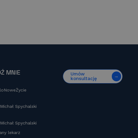
Ź MNIE
Umów
konsultację
loNoweŻycie
 Michał Spychalski
 Michał Spychalski
any lekarz