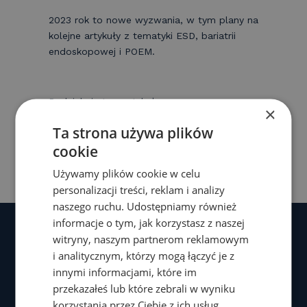
2023 rok to nowe wyzwania, w tym plany na
kolejne artykuły z tematyki ESD, bariatrii
endoskopowej i POEM.
Podziel się tym artykułem:
×
F
Li
X
C
Ta strona używa plików
a
n
o
cookie
c
k
p
Używamy plików cookie w celu
personalizacji treści, reklam i analizy
e
e
y
naszego ruchu. Udostępniamy również
b
dI
Li
informacje o tym, jak korzystasz z naszej
o
n
n
witryny, naszym partnerom reklamowym
i analitycznym, którzy mogą łączyć je z
o
k
innymi informacjami, które im
k
MENU
przekazałeś lub które zebrali w wyniku
korzystania przez Ciebie z ich usług.