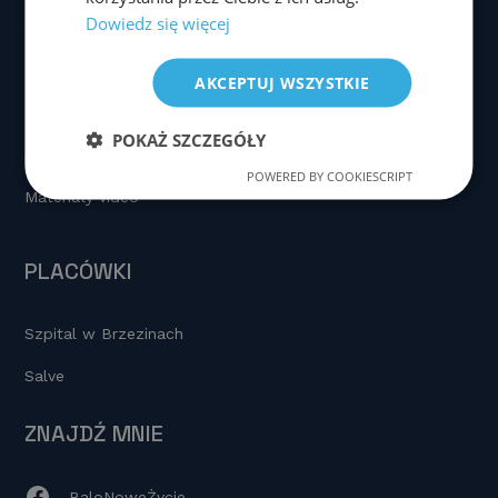
Dowiedz się więcej
Strona główna
O mnie
AKCEPTUJ WSZYSTKIE
Metody leczenia
POKAŻ SZCZEGÓŁY
Aktualności
POWERED BY COOKIESCRIPT
Materiały video
PLACÓWKI
Szpital w Brzezinach
Salve
ZNAJDŹ MNIE
BaloNoweŻycie