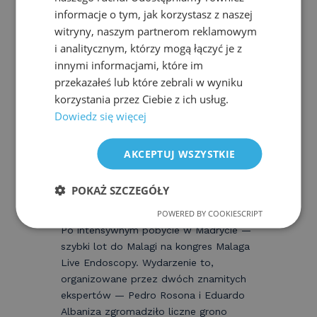
informacje o tym, jak korzystasz z naszej
witryny, naszym partnerom reklamowym
i analitycznym, którzy mogą łączyć je z
innymi informacjami, które im
przekazałeś lub które zebrali w wyniku
korzystania przez Ciebie z ich usług.
Dowiedz się więcej
AKCEPTUJ WSZYSTKIE
POKAŻ SZCZEGÓŁY
POWERED BY COOKIESCRIPT
Po intensywnym pobycie w Madrycie —
szybki lot do Malagi na kongres Malaga
Live Endoscopy. Wydarzenie to,
organizowane przez dwóch znamitych
ekspertów — Pedro Rosona i Eduardo
Albaniza zgromadziło liczne grono