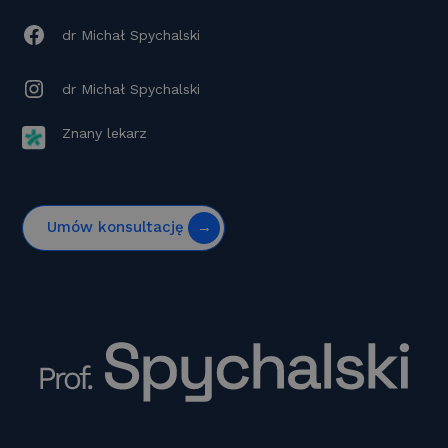
dr Michał Spychalski
dr Michał Spychalski
Znany lekarz
Umów konsultację