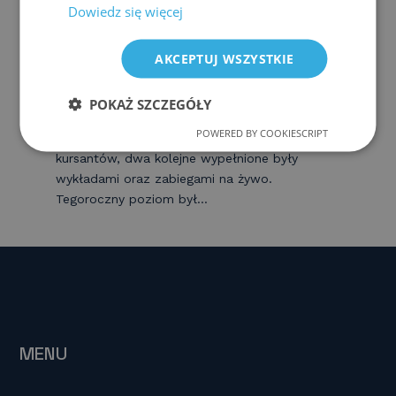
King’s Live — Londyn 2024
Dowiedz się więcej
przez
Michał Spychalski
|
lis 12, 2024
|
Aktualności
AKCEPTUJ WSZYSTKIE
Za mną pobyt w King’s College w Londynie.
King’s Live to prawdziwe święto endoskopii.
POKAŻ SZCZEGÓŁY
Trzydniowe warsztaty endoskopowe —
POWERED BY COOKIESCRIPT
pierwszy dzień to warsztaty praktyczne dla
kursantów, dwa kolejne wypełnione były
wykładami oraz zabiegami na żywo.
Tegoroczny poziom był...
MENU