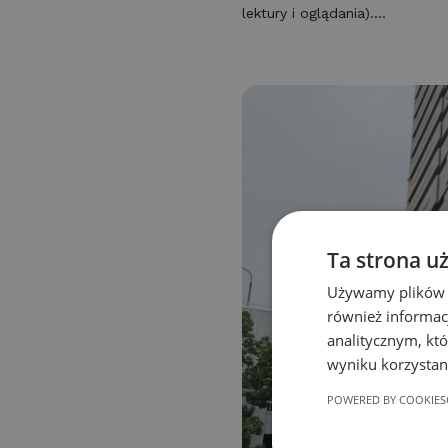
lektury i oglądania)....
Ta strona u
Używamy plików co
również informac
analitycznym, któ
wyniku korzystani
POWERED BY COOKIES