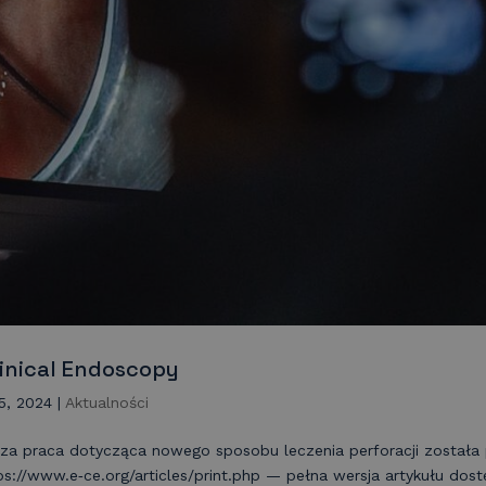
linical Endoscopy
25, 2024
|
Aktualności
sza praca dotycząca nowego sposobu leczenia perforacji został
ps://www.e‑ce.org/articles/print.php — pełna wersja artykułu do