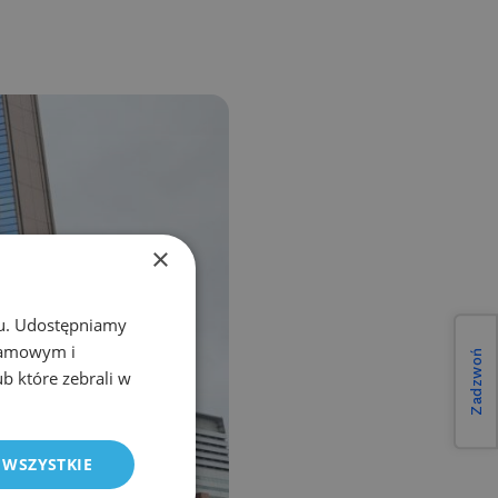
×
chu. Udostępniamy
klamowym i
Zadzwoń
ub które zebrali w
 WSZYSTKIE