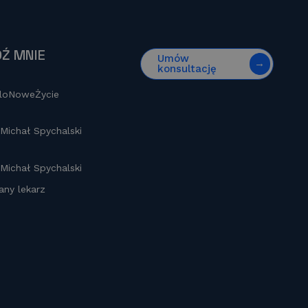
Ź MNIE
Umów
konsultację
loNoweŻycie
 Michał Spychalski
 Michał Spychalski
any lekarz