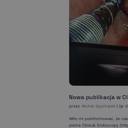
Nowa publikacja w C
przez
Michał Spychalski
|
lip 
Miło mi poinformować, że na
pisma Clinical Endoscopy (htt