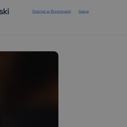
Szpital w Brzezinach
Salve