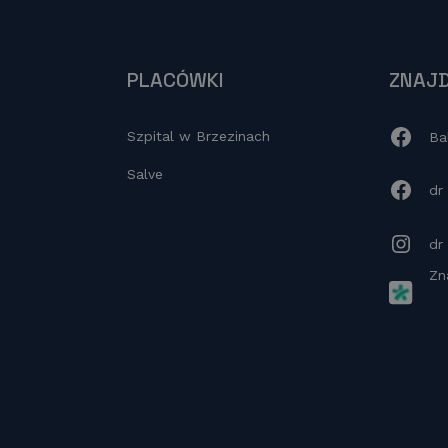
PLACÓWKI
ZNAJD
Szpital w Brzezinach
Ba
Salve
dr
dr
Zn